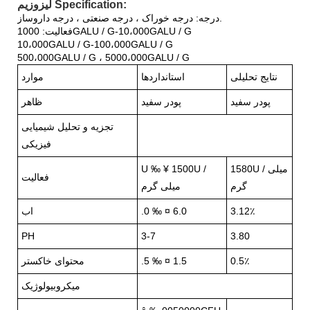
لیزوزیم Specification:
درجه: درجه خوراک ، درجه صنعتی ، درجه داروساز.
فعالیت: 1000GALU / G-10،000GALU / G
10،000GALU / G-100،000GALU / G
500،000GALU / G ، 5000،000GALU / G
نتایج تحلیلی
استانداردها
موارد
پودر سفید
پودر سفید
ظاهر
تجزیه و تحلیل شیمیایی
فیزیکی
1580U / میلی
U ‰ ¥ 1500U /
فعالیت
گرم
میلی گرم
3.12٪
.0 ‰ ¤ 6.0
اب
PH
3-7
3.80
0.5٪
.5 ‰ ¤ 1.5
محتوای خاکستر
میکروبیولوژیک