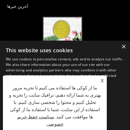
آخرین خبرها
×
2020-FI / HI اروپا ، فرانکفورت ، 1-3 دسامبر ، غرفه 30B52
This website uses cookies
2021/03/30
We use cookies to personalise content, ads and to analyse our traffic.
ما مواد اولیه و فرآورده های اساسی مواد مغذی ، مکمل ها و صنایع غذایی و
We also share information about your use of our site with our
آشامیدنی کاربردی را از تولیدات اولیه تولید مستقر در چین ، ژاپن و کره تولید ،
advertising and analytics partners who may combine it with other
بازاریابی و توزیع می کنیم ، جایی که ما چندین سال تجربه داریم و بسیار خوب
information that you’ve provided to them or that they’ve collected
مستقر هستیم. تخصص و اعتبار ما در تأمین منابع به نفع شرکای ما در سراسر
X
from your use of their services.
جهان است.
ما از کوکی ها استفاده می کنیم تا تجربه مرور
STRICTLY NECESSARY
PERFORMANCE
بهتری به شما ارائه دهیم، ترافیک سایت را تجزیه و
تحلیل کنیم و محتوا را شخصی سازی کنیم. با
TARGETING
FUNCTIONALITY
استفاده از این سایت، شما با استفاده ما از کوکی
Privacy Policy
XML
RSS
Sitemap
پیوندها
ها موافقت می کنید.
سیاست حفظ حریم
UNCLASSIFIED
خصوصی
SHOW DETAILS
Copyright © 2021 H&Z Industry Co., Ltd. - Plant Extracts, Enzyme Preparation, Fine