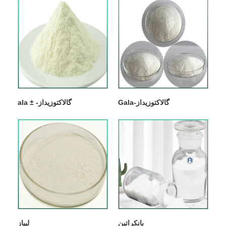
Gala-گالاکتوزیداز
ala ± -گالاکتوزیداز
پانکراتین
لیپاز