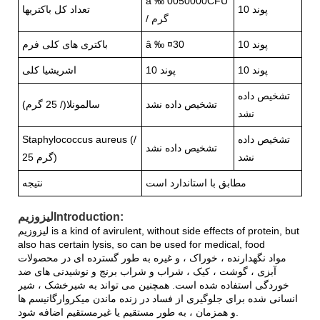
â ‰ 0050000CFU
10 پوند
تعداد کل باکتریها
/ گرم
10 پوند
â ‰ ¤30
باکتری های کلی فرم
10 پوند
10 پوند
اشریشیا کلی
تشخیص داده
تشخیص داده نشد
سالمونلا
(/ 25 گرم)
نشد
تشخیص داده
Staphylococcus aureus (/
تشخیص داده نشد
نشد
25 گرم)
مطابق با استاندارد است
نتیجه
لیزوزیمIntroduction:
لیزوزیم is a kind of avirulent, without side effects of protein, but
also has certain lysis, so can be used for medical, food
مواد نگهدارنده ، خوراک ، و غیره به طور گسترده ای در محصولات
آبزی ، گوشت ، کیک ، شراب و شراب برنج و نوشیدنی های ضد
خوردگی استفاده شده است. همچنین می تواند به شیرخشک ، شیر
انسانی شده برای جلوگیری از فساد در زنده ماندن میکروارگانیسم ها
و همزمان ، به طور مستقیم یا غیرمستقیم اضافه شود.