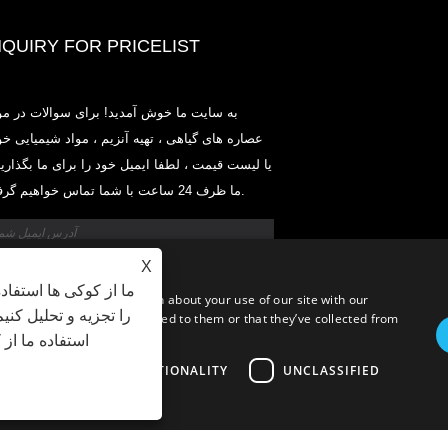
NQUIRY FOR PRICELIST
2020-CPHI اروپا ، میلان 13-15 اکتبر ، غرفه
به سایت ما خوش آمدید! برای سوالات در مو
18L33
عصاره های گیاهی ، تهیه آنزیم ، مواد شیمیایی خ
2021/03/30
یا لیست قیمت ، لطفا ایمیل خود را برای ما بگذارید
مواد اولیه و فرآورده های اساسی مواد مغذی ، مکمل ها و صنایع
ما ظرف 24 ساعت با شما تماس خواهیم گرفت.
 و آشامیدنی کاربردی را از تولیدات اولیه تولید مستقر در چین ،
 کره تولید ، بازاریابی و توزیع می کنیم ، جایی که ما چندین سال
داریم و بسیار خوب مستقر هستیم. تخصص و اعتبار ما در تأمین
منابع به نفع شرکای ما در سراسر جهان است.
X
ما از کوکی ها استفاد
c. We also share information about your use of our site with our
را تجزیه و تحلیل کنی
formation that you’ve provided to them or that they’ve collected from
استفاده ما از
ARGETING
FUNCTIONALITY
UNCLASSIFIED