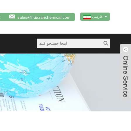
فارسی
2
sales@huazanchemical.com