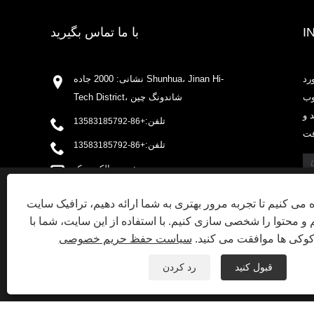
I
با ما تماس بگیرید
رد
نشانی: 2000 جاده Shunhua، Jinan Hi-
وب
Tech District، شاندونگ چین
 و
تلفن:
+86-13583185792
تلفن:
+86-13583185792
پست الکترونیک:
This website uses cookies
sales@huazanchemical.com
ه می کنیم تا تجربه مرور بهتری به شما ارائه دهیم، ترافیک سایت
We use cookies to personalise content, ads and to analyse our traffi
فکس: +86-531-88905468
م و محتوا را شخصی سازی کنیم. با استفاده از این سایت، شما با
advertising and analytics partners who may combine it with other in
your use of their services.
 کوکی ها موافقت می کنید.
سیاست حفظ حریم خصوصی
STRICTLY NECESSARY
PERFORMANCE
T
قبول کنید
رد کردن
SHOW DETAILS
PRIVACY POLICY
XML
RSS
SITEMAP
پیوندها