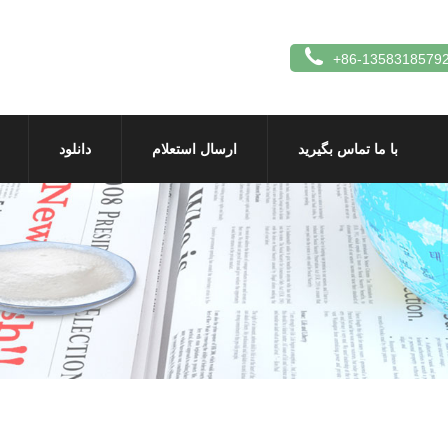
+86-1358318579
با ما تماس بگیرید
ارسال استعلام
دانلود