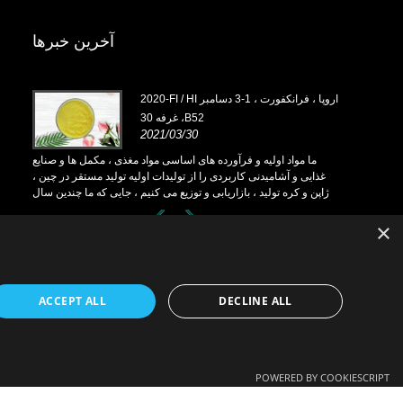
آخرین خبرها
2020-FI / HI اروپا ، فرانکفورت ، 1-3 دسامبر
، غرفه 30B52
2021/03/30
مل ها و صنایع
ما مواد اولیه و فرآورده های اساسی مواد مغذی ، مکمل ها و صنایع
ما 
مستقر در چین ،
غذایی و آشامیدنی کاربردی را از تولیدات اولیه تولید مستقر در چین ،
غذایی
ه ما چندین سال
ژاپن و کره تولید ، بازاریابی و توزیع می کنیم ، جایی که ما چندین سال
ژاپن و
ر ما در تأمین
تجربه داریم و بسیار خوب مستقر هستیم. تخصص و اعتبار ما در تأمین
تجربه 
×
منابع به نفع شرکای ما در سراسر جهان است.
ACCEPT ALL
DECLINE ALL
POWERED BY COOKIESCRIPT