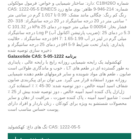
دارد: ساختار شیمیایی و خواص: فرمول مولکولی: C18H26O شماره
CAS: 1222-05-5 EINECS شماره: 214-946-9 ظاهر: بوی مایع زرد
رنگ کم رنگ: چگالی مانند مشک: 0.99 تا 1.017 گرم در سانتی متر
سانتی متر در 20 درجه سانتیگراد در 20 درجه سانتیگراد: 318 -20 °
C در 101.32 kPa فشار بخار: 0.00054 میلی متر جیوه در دمای 25
درجه سانتیگراد Log P (ضریب پارتیشن اکتانول آب): 5.3 در دمای 25
درجه سانتیگراد ، حلالیت pH 7: 1.65-1.99 میلی گرم در لیتر در آب
در دمای 25 درجه سانتیگراد و pH 5-9 پایداری: پایدار تحت شرایط
ذخیره سازی توصیه شده
Galaxolide CAS: برنامه 1222-05-5
کهکشولید یک رایحه شیمیایی روزانه رایج با رایحه عالی ، پایداری
خوب و ماندگاری طولانی است ، LT به طور گسترده ای در طعم های
صابون ، طعم های مواد شوینده و سایر فرمولهای طعم دهنده شیمیایی
روزانه مورد استفاده قرار می گیرد. می توان برای پیکربندی صابون
شفاف اسید آمینه خالص ، دوز توصیه شده: 30-45 ٪ ٪ استفاده کرد.
ژل/ژل پاک کننده اسید آمینه خالص ، دوز توصیه شده بیش از 25 ٪
است ؛ شامپو اسید آمینه ، پاک کننده صورت ، مراقبت از دهان و سایر
محصولات شستشو به ویژه برای کودکان ، زنان باردار و افراد دارای
پوست حساس مناسب است.
تگ های داغ: کهکشولید CAS: 1222-05-5