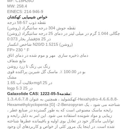
MF: C18H26O
MW: 258.4
EINECS: 214-946-9
خواص شیمیایی کهکشان
نقطه ذوب 57-58 درجه
نقطه جوش 304 درجه سانتیگراد (روشن)
چگالی 1.044 گرم در میلی لیتر در دمای 25 درجه سانتیگراد (روشن)
فشار بخار 0.073pa در 25
شاخص انکسار N20/D 1.5215 (روشن)
FP> 230 ° F
دمای ذخیره سازی مهر و موم شده در دمای اتاق
مایع شفاف
رنگ بی رنگ تا زرد روشن
بو در 100.00 ٪. ماسک گل شیرین پراکنده قوی
مشک
حلالیت آب 1.65mg/l در 25
logp 5.3 در 25
مقدمه:
Galaxolide CAS: 1222-05-5
کهکشولید ، همچنین به عنوان 1،3،4،6،7،8-Hexahydro-4،6،6،8،8-
Hexamethylcyclopenta [G] -2-Benzopyran شناخته می شود ، یک
رایحه ماسک مصنوعی است که به طور گسترده در صنایع عطر ،
زیبایی و مواد شوینده استفاده می شود. این امر به دلیل رایحه و
توانایی ماندگار خود در تعادل بوی اولیه و باقیمانده عطرها شناخته
شده است. در اینجا یک مرور کلی از خواص و کاربردهای آن وجود