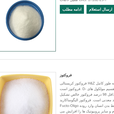
ارسال استعلام
ادامه مطلب
فروکتوز
فروکتوز کریستالی H&Z یک شیرین کننده فرآوری شده از ذرت است که تقریباً به طور کامل
فروکتوز است. D- فروکتوز همچنین می تواند از ساکارز (شکر سفره) با تقسیم مولکول های
فروکتوز و گلوکز ساخته شود. فروکتوز کریستالی از حداقل 98 درصد فروکتوز خالص تشکیل
. فروکتوز الیگوساکارید (FOS)، همچنین به عنوان
Fucto-Oligo شناخته می شود، فروکتوز مستقیماً بدون هضم و جذب توسط بدن انسان وارد روده
 و سایر پروبیوتیک ها را افزایش می