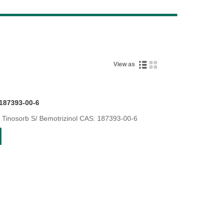
Live
View as
 187393-00-6
tinosorb s غوغا orb S/ Bemotrizinol CAS: 187393-00-6