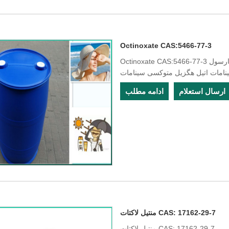
Octinoxate CAS:5466-77-3
Octinoxate CAS:5466-77-3 پارسول MCX اکتیل متوکسی سینامات سونوبل OMC اکتیل 4-
ارسال استعلام
ادامه مطلب
منتیل لاکتات CAS: 17162-29-7
منتیل لاکتات CAS: 17162-29-7