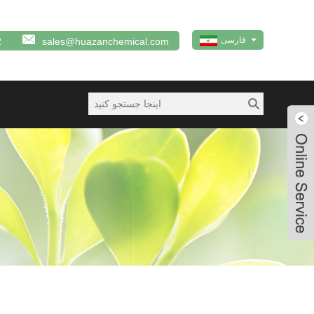
فارسی
2
sales@huazanchemical.com