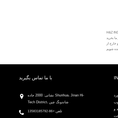
 کنندگان {کلید واژه} در چین سالانه هزاران تن
 تا خریدار یک
خارج از
I
با ما تماس بگیرید
رد
نشانی: 2000 جاده Shunhua، Jinan Hi-
وب
Tech District، شاندونگ چین
 و
تلفن:
+86-13583185792