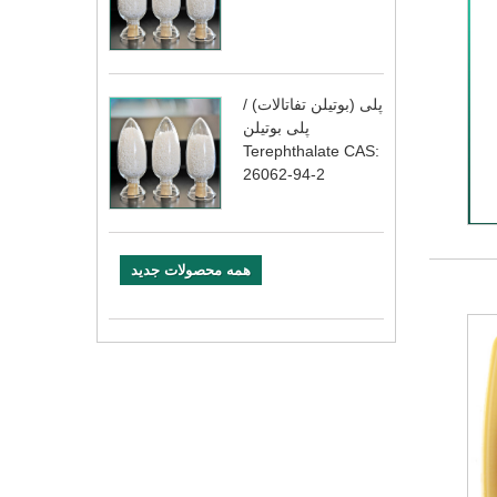
پلی (بوتیلن تفاتالات) /
پلی بوتیلن
Terephthalate CAS:
26062-94-2
همه محصولات جدید