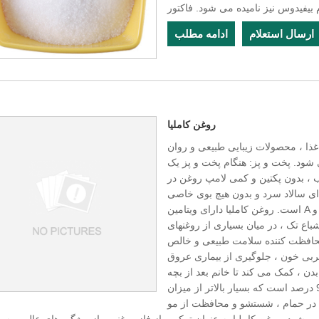
ارسال استعلام
ادامه مطلب
روغن کاملیا
غذا ، محصولات زیبایی طبیعی و روان
 شود. پخت و پز: هنگام پخت و پز یک
 ، بدون پکتین و کمی لامپ روغن در
ای سالاد سرد و بدون هیچ بوی خاصی
است. روغن کاملیا دارای ویتامین A و B غنی است و هیچ کلسترول ، طعم دهنده مصنوعی و مواد
باع تک ، در میان بسیاری از روغنهای
 محافظت کننده سلامت طبیعی و خالص
ربی خون ، جلوگیری از بیماری عروق
دن ، کمک می کند تا خانم بعد از بچه
دار شدن خوب شود. میزان جذب هضم روغن بدن انسان 97 درصد است که بسیار بالاتر از میزان
 در حمام ، شستشو و محافظت از مو