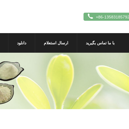
+86-1358318579
با ما تماس بگیرید
ارسال استعلام
دانلود