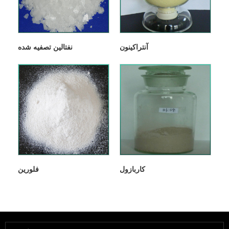
آنتراكینون
نفتالین تصفیه شده
کاربازول
فلورین