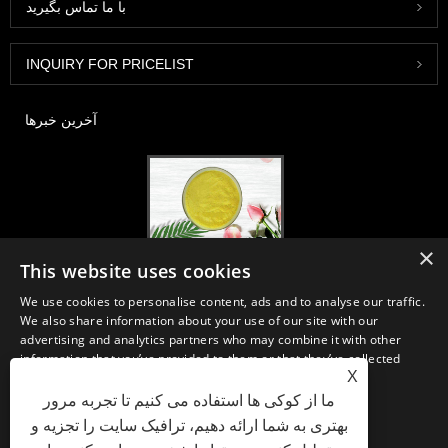
با ما تماس بگیرید
INQUIRY FOR PRICELIST
آخرین خبرها
×
2020-FI / HI اروپا ، فرانکفورت ، 1-3 دسامبر ، غرفه 30B52
This website uses cookies
2021/03/30
We use cookies to personalise content, ads and to analyse our traffic.
ما مواد اولیه و فرآورده های اساسی مواد مغذی ، مکمل ها و صنایع غذایی و
We also share information about your use of our site with our
آشامیدنی کاربردی را از تولیدات اولیه تولید مستقر در چین ، ژاپن و کره تولید ،
advertising and analytics partners who may combine it with other
بازاریابی و توزیع می کنیم ، جایی که ما چندین سال تجربه داریم و بسیار خوب
information that you’ve provided to them or that they’ve collected
مستقر هستیم. تخصص و اعتبار ما در تأمین منابع به نفع شرکای ما در سراسر
X
from your use of their services.
جهان است.
ما از کوکی ها استفاده می کنیم تا تجربه مرور
STRICTLY NECESSARY
PERFORMANCE
بهتری به شما ارائه دهیم، ترافیک سایت را تجزیه و