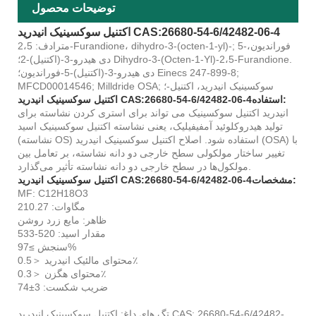
توضیحات محصول
اکتنیل سوکسینیک انیدرید CAS:26680-54-6/42482-06-4
مترادف: 2،5-Furandione، dihydro-3-(octen-1-yl)-; 5-فوراندیون،
دی هیدرو-3-(اکتنیل)-2؛ Dihydro-3-(Octen-1-Yl)-2،5-Furandione.
دی هیدرو-3-(اکتنیل)-5-فوراندیون؛ Einecs 247-899-8;
MFCD00014546; Milldride OSA; سوکسینیک انیدرید، اکتنیل-؛
استفاده:
اکتنیل سوکسینیک انیدرید CAS:26680-54-6/42482-06-4
انیدرید اکتنیل سوکسینیک می تواند برای استری کردن نشاسته برای
تولید هیدروکلوئید آمفیفیلیک، یعنی نشاسته اکتنیل سوکسینیک اسید
(نشاسته OS) استفاده شود. اصلاح اکتنیل سوکسینیک انیدرید (OSA) با
تغییر ساختار مولکولی سطح خارجی دو دانه نشاسته، بر تعامل بین
مولکول‌ها در سطح خارجی دو دانه نشاسته تأثیر می‌گذارد.
مشخصات:
اکتنیل سوکسینیک انیدرید CAS:26680-54-6/42482-06-4
MF: C12H18O3
مگاوات: 210.27
ظاهر: مایع زرد روشن
مقدار اسید: 520-533
سنجش ≥97%
محتوای مالئیک انیدرید ＜0.5٪
محتوای هگزن ＜0.3٪
ضریب شکست: 3±74
تگ های داغ: اکتنیل سوکسینیک انیدرید CAS: 26680-54-6/42482-