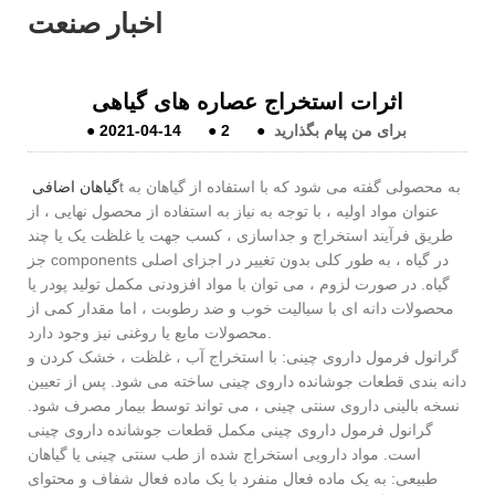
اخبار صنعت
اثرات استخراج عصاره های گیاهی
برای من پیام بگذارید
●
2
●
2021-04-14
●
t به محصولی گفته می شود که با استفاده از گیاهان به
گیاهان اضافی
عنوان مواد اولیه ، با توجه به نیاز به استفاده از محصول نهایی ، از
طریق فرآیند استخراج و جداسازی ، کسب جهت یا غلظت یک یا چند
جز components در گیاه ، به طور کلی بدون تغییر در اجزای اصلی
گیاه. در صورت لزوم ، می توان با مواد افزودنی مکمل تولید پودر یا
محصولات دانه ای با سیالیت خوب و ضد رطوبت ، اما مقدار کمی از
محصولات مایع یا روغنی نیز وجود دارد.
گرانول فرمول داروی چینی: با استخراج آب ، غلظت ، خشک کردن و
دانه بندی قطعات جوشانده داروی چینی ساخته می شود. پس از تعیین
نسخه بالینی داروی سنتی چینی ، می تواند توسط بیمار مصرف شود.
گرانول فرمول داروی چینی مکمل قطعات جوشانده داروی چینی
است. مواد دارویی استخراج شده از طب سنتی چینی یا گیاهان
طبیعی: به یک ماده فعال منفرد با یک ماده فعال شفاف و محتوای