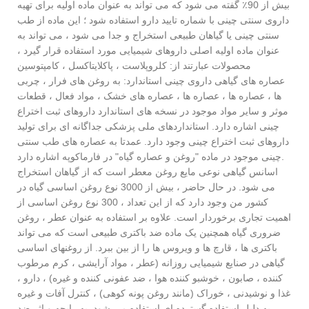
بیش از 90٪ گفته می شود که می تواند به عنوان ماده اولیه برای تهیه
داروی سنتی چینی با شماره تایید دارو استفاده شود ؛ این ماده از طب
سنتی چینی یا گیاهان طبیعی استخراج و جدا می شود ، می تواند به
عنوان ماده اولیه اصلی داروهای شیمیایی مورد استفاده قرار گیرد ،
محصولات عبارتند از: کلروپلاست ، پاکلایتاکسل ، کامپتوسین
عصاره های گیاهی داروی چینی استاندارد: به روغن های فرار ، چربی
ها ، عصاره ها ، عصاره ها ، عصاره های خشک ، مواد فعال ، قطعات
موثر و سایر مواد موجود در نسخه های استاندارد داروهای ثبت اختراع
چینی اشاره دارد. استانداردهای ملی پزشکی جداگانه ای برای تولید
داروهای ثبت اختراع چینی وجود دارد. عمدتا به عصاره های طب سنتی
چینی موجود در ماده "روغن و عصاره گیاه" در فارماکوپه اشاره دارد.
اسانس گیاهی نوعی مایع روغن معطر است که از گیاهان استخراج
می شود. در حال حاضر ، بیش از 3000 نوع روغن اساسی گیاه در
کشور من وجود دارد که از این تعداد ، 300 نوع روغن اساسی از
اهمیت تجاری برخوردار است. علاوه بر استفاده به عنوان عطر ، روغن
ضروری گیاه همچنین یک ماده ضد باکتری طبیعی است که می تواند
باکتری ها ، قارچ ها و ویروس ها را از بین ببرد. از روغنهای اساسی
گیاهی در صنایع شیمیایی روزانه (عطر ، مواد آرایشی ، کرم مرطوب
کننده ، صابون ، خوشبو کننده هوا ، ضد عفونی کننده و غیره) ، دارو ،
غذا و نوشیدنی ، خوراک (مانند روغن پونه کوهی) ، کنترل آفات و غیره
به دلیل استفاده گسترده ای استفاده می شود. به رایحه و اثر ضد