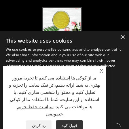
×
2020-FI / HI اروپا ، فرانکفورت ، 1-3 دسامبر ، غرفه 30B52
This website uses cookies
2021/03/30
We use cookies to personalise content, ads and to analyse our traffic.
ما مواد اولیه و فرآورده های اساسی مواد مغذی ، مکمل ها و صنایع غذایی و
We also share information about your use of our site with our
آشامیدنی کاربردی را از تولیدات اولیه تولید مستقر در چین ، ژاپن و کره تولید ،
advertising and analytics partners who may combine it with other
بازاریابی و توزیع می کنیم ، جایی که ما چندین سال تجربه داریم و بسیار خوب
information that you’ve provided to them or that they’ve collected
مستقر هستیم. تخصص و اعتبار ما در تأمین منابع به نفع شرکای ما در سراسر
X
from your use of their services.
جهان است.
ما از کوکی ها استفاده می کنیم تا تجربه مرور
STRICTLY NECESSARY
PERFORMANCE
بهتری به شما ارائه دهیم، ترافیک سایت را تجزیه و
تحلیل کنیم و محتوا را شخصی سازی کنیم. با
TARGETING
FUNCTIONALITY
استفاده از این سایت، شما با استفاده ما از کوکی
Privacy Policy
XML
RSS
Sitemap
پیوندها
ها موافقت می کنید.
سیاست حفظ حریم
UNCLASSIFIED
خصوصی
SHOW DETAILS
Copyright © 2021 H&Z Industry Co., Ltd. - Plant Extracts, Enzyme Preparation, Fine
قبول کنید
رد کردن
ACCEPT ALL
DECLINE ALL
Chemicals - All Rights Reserved.