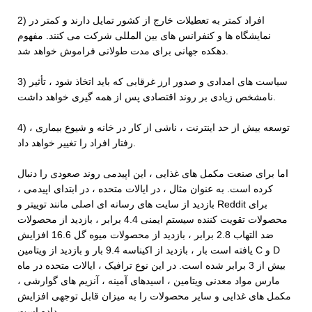
2) افراد کمتر به تعطیلات خارج از کشور تمایل دارند و کمتر در
نمایشگاه ها و کنفرانس های بین المللی شرکت می کنند. مفهوم
دهکده جهانی برای مدت طولانی فراموش خواهد شد.
3) سیاست های امدادی و صدور ارز غرقابی که باید اتخاذ شود ، تأثیر
نامشخص زیادی بر روند اقتصادی پس از همه گیری خواهد داشت.
4) توسعه بیش از حد اینترنت ، ناشی از کار در خانه و شیوع بیماری ،
رفتار افراد را تغییر خواهد داد.
اما برای صنعت مکمل های غذایی ، این اپیدمی روند صعودی را دنبال
کرده است. به عنوان مثال ، در ایالات متحده ، در ابتدای اپیدمی ،
بازدید از سایت های رسانه ای اصلی مانند توییتر و Reddit برای
محصولات تقویت کننده سیستم ایمنی 4.4 برابر ، بازدید از محصولات
ضد التهاب 2.8 برابر ، بازدید از محصولات میوه گل 16.6 افزایش
یافته است بار ، بازدید از اکیناسه 9.4 بار و بازدید از ویتامین C و D
بیش از 3 برابر شده است. در این نوع ترافیک ، ایالات متحده در ماه
مارس مواد معدنی ویتامین ، اسیدهای آمینه ، آنزیم های گوارشی ،
مکمل های غذایی و سایر محصولات را به میزان قابل توجهی افزایش
داده است.