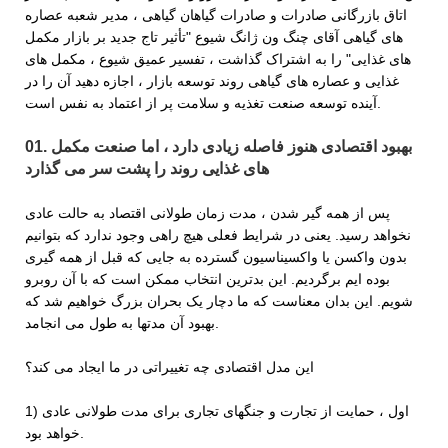
اتاق بازرگانی صادرات و صادرات گیاهان گیاهی ، مدیر شعبه عصاره
های گیاهی آقای چنگ ون ژانگ شیوع "تأثیر تاج جدید بر بازار مکمل
های غذایی" را به اشتراک گذاشت ، تفسیر عمیق شیوع ، مکمل های
غذایی و عصاره های گیاهی روند توسعه بازار ، اجازه دهید آن را در
آینده توسعه صنعت تغذیه و سلامت پر از اعتماد به نفس است.
01. بهبود اقتصادی هنوز فاصله زیادی دارد ، اما صنعت مکمل
های غذایی روند را پشت سر می گذارد
پس از همه گیر شدن ، مدت زمان طولانی اقتصاد به حالت عادی
نخواهد رسید. یعنی در شرایط فعلی هیچ راهی وجود ندارد که بتوانیم
بدون واکسن یا واکسیناسیون گسترده به جایی که قبل از همه گیری
بوده ایم برگردیم. این بدترین انتخاب ممکن است که با آن روبرو
شویم. این بدان معناست که ما دچار یک بحران بزرگ خواهیم شد که
بهبود آن مدتها به طول می انجامد.
این مدل اقتصادی چه تغییراتی در ما ایجاد می کند؟
1) اول ، حمایت از تجارت و جنگهای تجاری برای مدت طولانی عادی
خواهد بود.