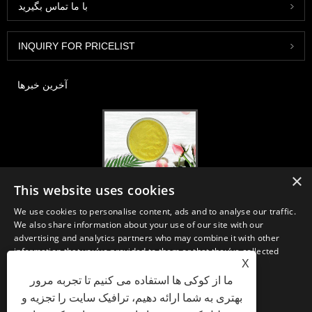
با ما تماس بگیرید
INQUIRY FOR PRICELIST
آخرین خبرها
×
2020-FI / HI اروپا ، فرانکفورت ، 1-3 دسامبر ، غرفه 30B52
This website uses cookies
2021/03/30
We use cookies to personalise content, ads and to analyse our traffic.
ما مواد اولیه و فرآورده های اساسی مواد مغذی ، مکمل ها و صنایع غذایی و
We also share information about your use of our site with our
آشامیدنی کاربردی را از تولیدات اولیه تولید مستقر در چین ، ژاپن و کره تولید ،
advertising and analytics partners who may combine it with other
بازاریابی و توزیع می کنیم ، جایی که ما چندین سال تجربه داریم و بسیار خوب
information that you’ve provided to them or that they’ve collected
مستقر هستیم. تخصص و اعتبار ما در تأمین منابع به نفع شرکای ما در سراسر
X
from your use of their services.
جهان است.
ما از کوکی ها استفاده می کنیم تا تجربه مرور
STRICTLY NECESSARY
PERFORMANCE
بهتری به شما ارائه دهیم، ترافیک سایت را تجزیه و