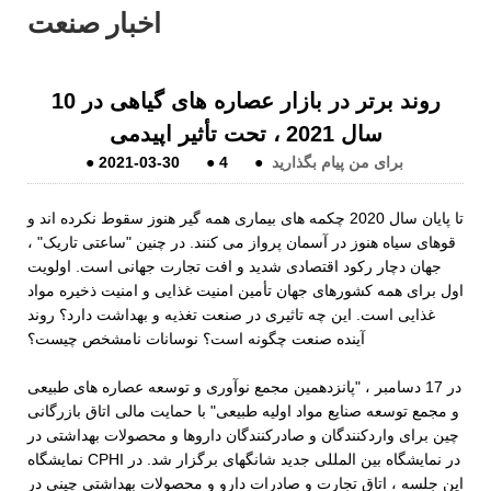
اخبار صنعت
10 روند برتر در بازار عصاره های گیاهی در
سال 2021 ، تحت تأثیر اپیدمی
برای من پیام بگذارید
●
4
●
2021-03-30
●
تا پایان سال 2020 چکمه های بیماری همه گیر هنوز سقوط نکرده اند و
قوهای سیاه هنوز در آسمان پرواز می کنند. در چنین "ساعتی تاریک" ،
جهان دچار رکود اقتصادی شدید و افت تجارت جهانی است. اولویت
اول برای همه کشورهای جهان تأمین امنیت غذایی و امنیت ذخیره مواد
غذایی است. این چه تاثیری در صنعت تغذیه و بهداشت دارد؟ روند
آینده صنعت چگونه است؟ نوسانات نامشخص چیست؟
در 17 دسامبر ، "پانزدهمین مجمع نوآوری و توسعه عصاره های طبیعی
و مجمع توسعه صنایع مواد اولیه طبیعی" با حمایت مالی اتاق بازرگانی
چین برای واردکنندگان و صادرکنندگان داروها و محصولات بهداشتی در
نمایشگاه CPHI در نمایشگاه بین المللی جدید شانگهای برگزار شد. در
این جلسه ، اتاق تجارت و صادرات دارو و محصولات بهداشتی چینی در